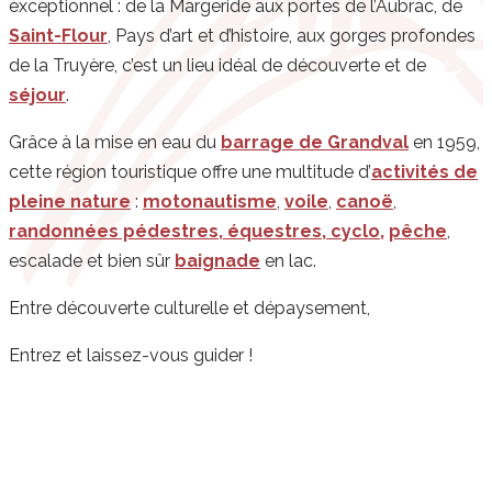
exceptionnel : de la Margeride aux portes de l’Aubrac, de
Saint-Flour
, Pays d’art et d’histoire, aux gorges profondes
de la Truyère, c’est un lieu idéal de découverte et de
séjour
.
Grâce à la mise en eau du
barrage de Grandval
en 1959,
cette région touristique offre une multitude d’
activités de
pleine nature
:
motonautisme
,
voile
,
canoë
,
randonnées pédestres, équestres, cyclo,
pêche
,
escalade et bien sûr
baignade
en lac.
Entre découverte culturelle et dépaysement,
Entrez et laissez-vous guider !