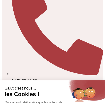
04 71 23 99 05
Envoyer un message
Copyright © 2024 Syndicat Mixte Garabit Grandval